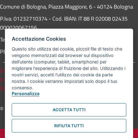
Comune di Bologna, Piazza Maggiore, 6 - 40124 Bologna
P.Iva: 01232710374 - Cod. IBAN: IT 88 R 02008 02435
000020067156
Telefono:
051203040
Accettazione Cookies
Questo sito utilizza dei cookie, piccoli file di testo che
PEC:
protocollogenerale@pec.comune.bologna.it
vengono memorizzati dal browser sul dispositivo
dell'utente (computer, tablet, smartphone) per
migliorare l'esperienza di fruizione del sito. Utilizzando i
Accessibilità
Carta dei valori
nostri servizi, accetti l'utilizzo dei cookie da parte
Informativa sul trattamento dei dati personali
nostra. I cookie verranno impostati solo dopo il tuo
Note legali
consenso.
Personalizza
© Comune di Bologna. Tutti i diritti riservati.
ACCETTA TUTTI
RIFIUTA TUTTI