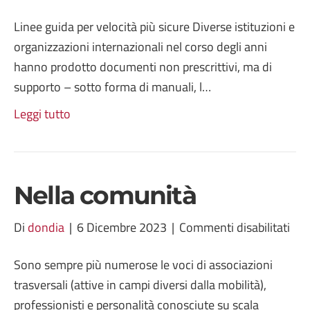
Nell
Linee guida per velocità più sicure Diverse istituzioni e
line
organizzazioni internazionali nel corso degli anni
guid
hanno prodotto documenti non prescrittivi, ma di
supporto – sotto forma di manuali, l…
Leggi tutto
Nella comunità
su
Di
dondia
|
6 Dicembre 2023
|
Commenti disabilitati
Nel
Sono sempre più numerose le voci di associazioni
com
trasversali (attive in campi diversi dalla mobilità),
professionisti e personalità conosciute su scala