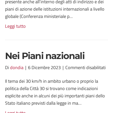
presente anche all’interno degli atti di indirizzo e dei
internazionali
piani di azione delle istituzioni internazionali a livello
globale (Conferenza ministeriale p…
Leggi tutto
Nei Piani nazionali
su
Di
dondia
|
6 Dicembre 2023
|
Commenti disabilitati
Nei
Il tema dei 30 km/h in ambito urbano o proprio la
Pia
politica della Città 30 si trovano come indicazioni
naz
esplicite anche in alcuni dei più importanti piani dello
Stato italiano previsti dalla legge in ma…
Leggi tutto