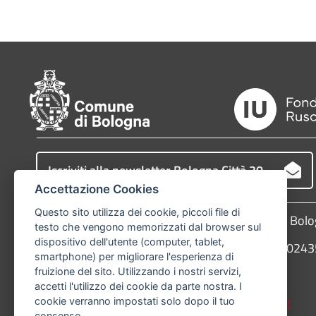
Iscriviti alla newsletter Bologna Città 30
Accettazione Cookies
Questo sito utilizza dei cookie, piccoli file di
Comune di Bologna, Piazza Maggiore, 6 - 40124 Bol
testo che vengono memorizzati dal browser sul
dispositivo dell'utente (computer, tablet,
P.Iva: 01232710374 - Cod. IBAN: IT 88 R 02008 02
smartphone) per migliorare l'esperienza di
fruizione del sito. Utilizzando i nostri servizi,
Telefono:
051203040
accetti l'utilizzo dei cookie da parte nostra. I
PEC:
protocollogenerale@pec.comune.bologna.it
cookie verranno impostati solo dopo il tuo
consenso.