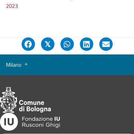
2023
𝕏
Milano