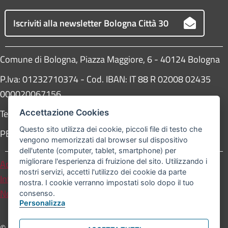
Iscriviti alla newsletter Bologna Città 30
Comune di Bologna, Piazza Maggiore, 6 - 40124 Bologna
P.Iva: 01232710374 - Cod. IBAN: IT 88 R 02008 02435
000020067156
Telefono:
051203040
Accettazione Cookies
Questo sito utilizza dei cookie, piccoli file di testo che
PEC:
protocollogenerale@pec.comune.bologna.it
vengono memorizzati dal browser sul dispositivo
dell'utente (computer, tablet, smartphone) per
migliorare l'esperienza di fruizione del sito. Utilizzando i
Accessibilità
Carta dei valori
nostri servizi, accetti l'utilizzo dei cookie da parte
Informativa sul trattamento dei dati personali
nostra. I cookie verranno impostati solo dopo il tuo
Note legali
consenso.
Personalizza