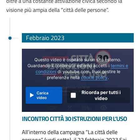
oltre a una costante attivazione civica secondo la
visione più ampia della “città delle persone”.
Febbraio 2023
Questo video è ospitato su un sito esterno.
Guardando il contenuto esterno accetti i
termini e
condizioni
di youtube.com. Puoi gestire le
preferenze nella
cookie policy
.
Ricorda per tutti i
Carica
video
video
INCONTRO CITTÀ 30 ISTRUZIONI PER L’USO
All’interno della campagna “La città delle
persone” (vedi sotto), il 22 febbraio 2023 Sai