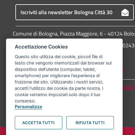
Iscriviti alla newsletter Bologna Città 30
Comune di Bologna, Piazza Maggiore, 6 - 40124 Bol
P.Iva: 01232710374 - Cod. IBAN: IT 88 R 02008 02
Accettazione Cookies
Telefono:
051203040
Questo sito utilizza dei cookie, piccoli file di
testo che vengono memorizzati dal browser sul
PEC:
protocollogenerale@pec.comune.bologna.it
dispositivo dell'utente (computer, tablet,
smartphone) per migliorare l'esperienza di
fruizione del sito. Utilizzando i nostri servizi,
Accessibilità
Carta dei valori
Informativa sul tratta
accetti l'utilizzo dei cookie da parte nostra. I
cookie verranno impostati solo dopo il tuo
consenso.
© Comune di Bologna. Tutti i diritti riservati.
Personalizza
ACCETTA TUTTI
RIFIUTA TUTTI