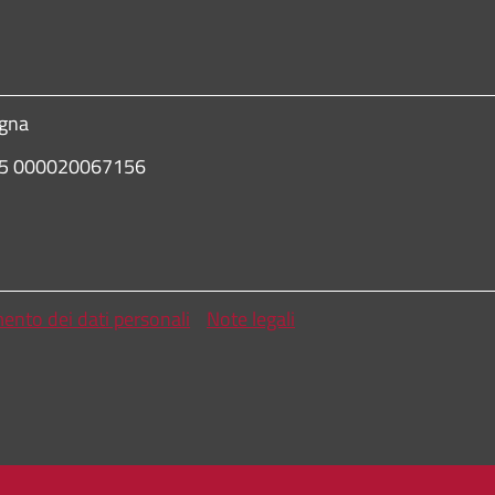
ogna
435 000020067156
mento dei dati personali
Note legali