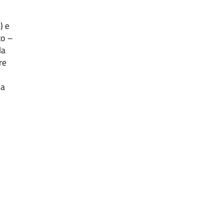
) e
to –
la
re
da