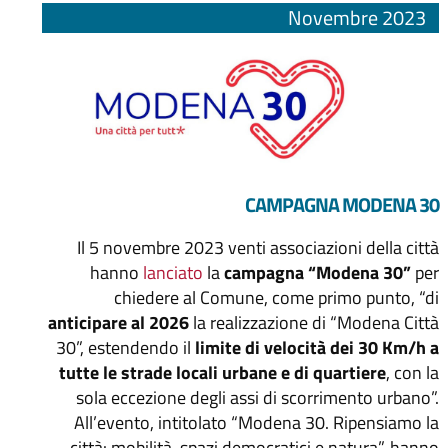
Novembre 2023
CAMPAGNA MODENA 30
Il 5 novembre 2023 venti associazioni della città
hanno
lanciato
la
campagna “Modena 30”
per
chiedere al Comune, come primo punto, “di
anticipare al 2026
la realizzazione di “Modena Città
30”, estendendo il
limite di velocità dei 30 Km/h a
tutte le strade locali urbane e di quartiere
, con la
sola eccezione degli assi di scorrimento urbano”.
All’evento, intitolato “Modena 30. Ripensiamo la
città: mobilità, spazi democratici e natura”, hanno