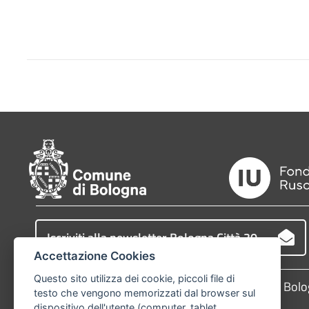
Iscriviti alla newsletter Bologna Città 30
Accettazione Cookies
Questo sito utilizza dei cookie, piccoli file di
Comune di Bologna, Piazza Maggiore, 6 - 40124 Bol
testo che vengono memorizzati dal browser sul
dispositivo dell'utente (computer, tablet,