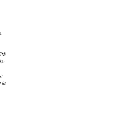
a
ità
la:
la
 la
a