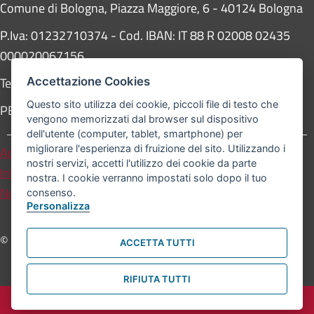
Comune di Bologna, Piazza Maggiore, 6 - 40124 Bologna
P.Iva: 01232710374 - Cod. IBAN: IT 88 R 02008 02435
000020067156
Telefono:
051203040
Accettazione Cookies
Questo sito utilizza dei cookie, piccoli file di testo che
PEC:
protocollogenerale@pec.comune.bologna.it
vengono memorizzati dal browser sul dispositivo
dell'utente (computer, tablet, smartphone) per
migliorare l'esperienza di fruizione del sito. Utilizzando i
Accessibilità
Carta dei valori
nostri servizi, accetti l'utilizzo dei cookie da parte
Informativa sul trattamento dei dati personali
nostra. I cookie verranno impostati solo dopo il tuo
Note legali
consenso.
Personalizza
© Comune di Bologna. Tutti i diritti riservati.
ACCETTA TUTTI
RIFIUTA TUTTI