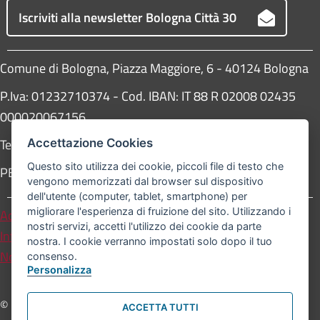
Iscriviti alla newsletter Bologna Città 30
Comune di Bologna, Piazza Maggiore, 6 - 40124 Bologna
P.Iva: 01232710374 - Cod. IBAN: IT 88 R 02008 02435
000020067156
Telefono:
051203040
Accettazione Cookies
Questo sito utilizza dei cookie, piccoli file di testo che
PEC:
protocollogenerale@pec.comune.bologna.it
vengono memorizzati dal browser sul dispositivo
dell'utente (computer, tablet, smartphone) per
migliorare l'esperienza di fruizione del sito. Utilizzando i
Accessibilità
Carta dei valori
nostri servizi, accetti l'utilizzo dei cookie da parte
Informativa sul trattamento dei dati personali
nostra. I cookie verranno impostati solo dopo il tuo
Note legali
consenso.
Personalizza
© Comune di Bologna. Tutti i diritti riservati.
ACCETTA TUTTI