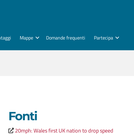
ntaggi
Mappe
Domande frequenti
Partecipa
Fonti
20mph: Wales first UK nation to drop speed