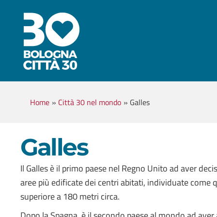
Home
»
Città 30 nel mondo
»
Galles
Galles
Il Galles è il primo paese nel Regno Unito ad aver deciso
aree più edificate dei centri abitati, individuate come 
superiore a 180 metri circa.
Dopo la Spagna, è il secondo paese al mondo ad aver 