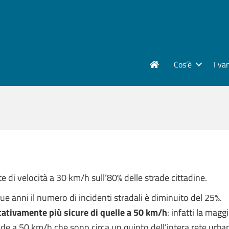
Cos’è
I va
ite di velocità a 30 km/h sull’80% delle strade cittadine.
due anni il numero di incidenti stradali è diminuito del 25%.
cativamente più sicure di quelle a 50 km/h
: infatti la magg
trade a 50 km/h che sono circa un quinto dell’intera rete urba