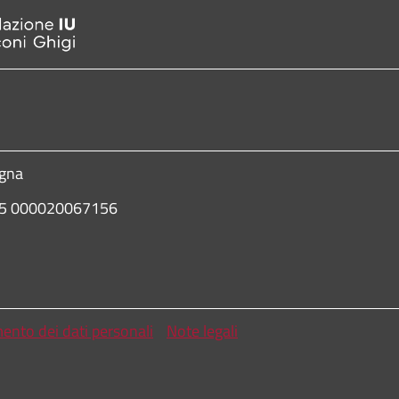
ogna
435 000020067156
mento dei dati personali
Note legali