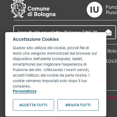
Iscriviti alla newsletter Bologna Città 30
Accettazione Cookies
Questo sito utilizza dei cookie, piccoli file di
Comune di Bologna, Piazza Maggiore, 6 - 40124 Bol
testo che vengono memorizzati dal browser sul
dispositivo dell'utente (computer, tablet,
P.Iva: 01232710374 - Cod. IBAN: IT 88 R 02008 02
smartphone) per migliorare l'esperienza di
fruizione del sito. Utilizzando i nostri servizi,
Telefono:
051203040
accetti l'utilizzo dei cookie da parte nostra. I
PEC:
protocollogenerale@pec.comune.bologna.it
cookie verranno impostati solo dopo il tuo
consenso.
Personalizza
Accessibilità
Carta dei valori
Informativa sul tratta
ACCETTA TUTTI
RIFIUTA TUTTI
© Comune di Bologna. Tutti i diritti riservati.