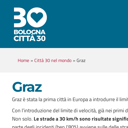
Home
»
Città 30 nel mondo
»
Graz
Graz
Graz è stata la prima città in Europa a introdurre il lim
Con l’introduzione del limite di velocità, già nei primi 
Non solo.
Le strade a 30 km/h sono risultate signifi
parte degli incidenti (ben l’80%) avviene sulle delle s