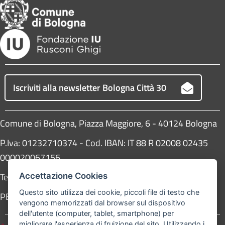
Iscriviti alla newsletter Bologna Città 30
Comune di Bologna, Piazza Maggiore, 6 - 40124 Bologna
P.Iva: 01232710374 - Cod. IBAN: IT 88 R 02008 02435
000020067156
Telefono:
051203040
Accettazione Cookies
Questo sito utilizza dei cookie, piccoli file di testo che
PEC:
protocollogenerale@pec.comune.bologna.it
vengono memorizzati dal browser sul dispositivo
dell'utente (computer, tablet, smartphone) per
migliorare l'esperienza di fruizione del sito. Utilizzando i