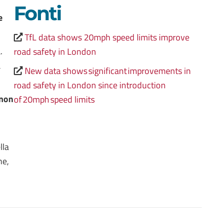
Fonti
e
TfL data shows 20mph speed limits improve
.
road safety in London
a
New data shows significant improvements in
road safety in London since introduction
 non
of 20mph speed limits
lla
ne,