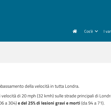
Cos’è
I va
bbassamento della velocità in tutta Londra.
di velocità di 20 mph (32 kmh) sulle strade principali di Londr
06 a 304)
e del 25% di lesioni gravi e morti
(da 94 a 71).