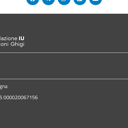
ogna
435 000020067156