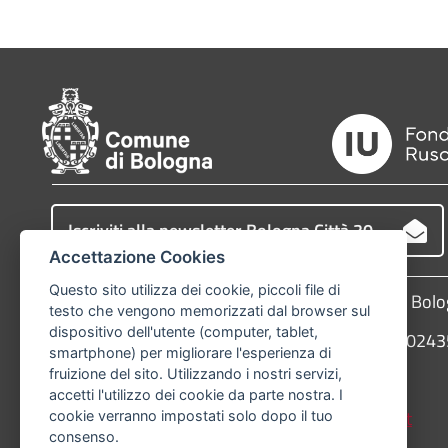
Iscriviti alla newsletter Bologna Città 30
Accettazione Cookies
Questo sito utilizza dei cookie, piccoli file di
Comune di Bologna, Piazza Maggiore, 6 - 40124 Bol
testo che vengono memorizzati dal browser sul
dispositivo dell'utente (computer, tablet,
P.Iva: 01232710374 - Cod. IBAN: IT 88 R 02008 02
smartphone) per migliorare l'esperienza di
fruizione del sito. Utilizzando i nostri servizi,
Telefono:
051203040
accetti l'utilizzo dei cookie da parte nostra. I
PEC:
protocollogenerale@pec.comune.bologna.it
cookie verranno impostati solo dopo il tuo
consenso.