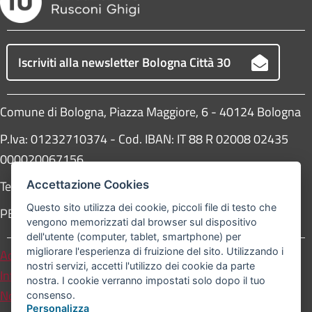
Iscriviti alla newsletter Bologna Città 30
Comune di Bologna, Piazza Maggiore, 6 - 40124 Bologna
P.Iva: 01232710374 - Cod. IBAN: IT 88 R 02008 02435
000020067156
Telefono:
051203040
Accettazione Cookies
Questo sito utilizza dei cookie, piccoli file di testo che
PEC:
protocollogenerale@pec.comune.bologna.it
vengono memorizzati dal browser sul dispositivo
dell'utente (computer, tablet, smartphone) per
migliorare l'esperienza di fruizione del sito. Utilizzando i
Accessibilità
Carta dei valori
nostri servizi, accetti l'utilizzo dei cookie da parte
Informativa sul trattamento dei dati personali
nostra. I cookie verranno impostati solo dopo il tuo
Note legali
consenso.
Personalizza