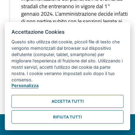
stradali che entreranno in vigore dal 1°
gennaio 2024. L’amministrazione decide infatti
di non partire subito con le sanzioni legate ai
nuovi limiti di velocità, ma di prevedere 6 mesi
Accettazione Cookies
di transizione nei quali implementare tutta la
Questo sito utilizza dei cookie, piccoli file di testo che
nuova segnaletica verticale e orizzontale, fare
vengono memorizzati dal browser sul dispositivo
una grande campagna di comunicazione e
dell'utente (computer, tablet, smartphone) per
sensibilizzazione delle persone, informare e
migliorare l'esperienza di fruizione del sito. Utilizzando i
ascoltare la cittadinanza tramite un apposito
nostri servizi, accetti l'utilizzo dei cookie da parte
questionario, curato dalla Fondazione
nostra. I cookie verranno impostati solo dopo il tuo
consenso.
Innovazione Urbana.
Personalizza
ACCETTA TUTTI
Maggio 2023
RIFIUTA TUTTI
Bologna