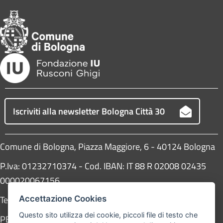
Iscriviti alla newsletter Bologna Città 30
Comune di Bologna, Piazza Maggiore, 6 - 40124 Bologna
P.Iva: 01232710374 - Cod. IBAN: IT 88 R 02008 02435
000020067156
Telefono:
051203040
Accettazione Cookies
Questo sito utilizza dei cookie, piccoli file di testo che
PEC:
protocollogenerale@pec.comune.bologna.it