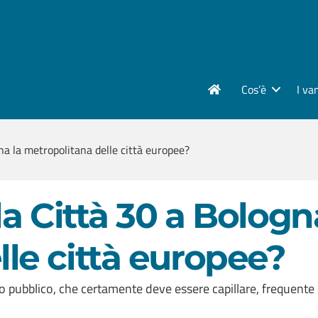
Cos’è
I va
ha la metropolitana delle città europee?
la Città 30 a Bologn
le città europee?
to pubblico, che certamente deve essere capillare, frequente