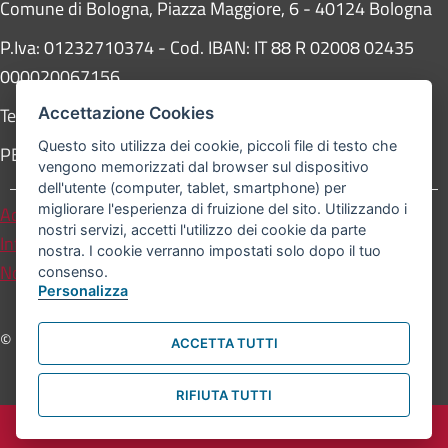
Comune di Bologna, Piazza Maggiore, 6 - 40124 Bologna
P.Iva: 01232710374 - Cod. IBAN: IT 88 R 02008 02435
000020067156
Telefono:
051203040
Accettazione Cookies
Questo sito utilizza dei cookie, piccoli file di testo che
PEC:
protocollogenerale@pec.comune.bologna.it
vengono memorizzati dal browser sul dispositivo
dell'utente (computer, tablet, smartphone) per
migliorare l'esperienza di fruizione del sito. Utilizzando i
Accessibilità
Carta dei valori
nostri servizi, accetti l'utilizzo dei cookie da parte
Informativa sul trattamento dei dati personali
nostra. I cookie verranno impostati solo dopo il tuo
Note legali
consenso.
Personalizza
© Comune di Bologna. Tutti i diritti riservati.
ACCETTA TUTTI
RIFIUTA TUTTI