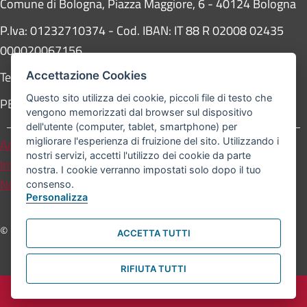
Comune di Bologna, Piazza Maggiore, 6 - 40124 Bologna
P.Iva: 01232710374 - Cod. IBAN: IT 88 R 02008 02435
000020067156
Telefono:
051203040
Accettazione Cookies
Questo sito utilizza dei cookie, piccoli file di testo che
PEC:
protocollogenerale@pec.comune.bologna.it
vengono memorizzati dal browser sul dispositivo
dell'utente (computer, tablet, smartphone) per
migliorare l'esperienza di fruizione del sito. Utilizzando i
Accessibilità
Carta dei valori
nostri servizi, accetti l'utilizzo dei cookie da parte
Informativa sul trattamento dei dati personali
nostra. I cookie verranno impostati solo dopo il tuo
Note legali
consenso.
Personalizza
© Comune di Bologna. Tutti i diritti riservati.
ACCETTA TUTTI
RIFIUTA TUTTI