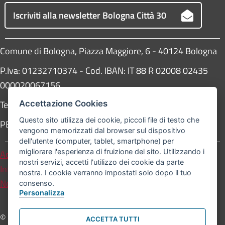
Iscriviti alla newsletter Bologna Città 30
Comune di Bologna, Piazza Maggiore, 6 - 40124 Bologna
P.Iva: 01232710374 - Cod. IBAN: IT 88 R 02008 02435
000020067156
Telefono:
051203040
Accettazione Cookies
Questo sito utilizza dei cookie, piccoli file di testo che
PEC:
protocollogenerale@pec.comune.bologna.it
vengono memorizzati dal browser sul dispositivo
dell'utente (computer, tablet, smartphone) per
migliorare l'esperienza di fruizione del sito. Utilizzando i
Accessibilità
Carta dei valori
nostri servizi, accetti l'utilizzo dei cookie da parte
Informativa sul trattamento dei dati personali
nostra. I cookie verranno impostati solo dopo il tuo
Note legali
consenso.
Personalizza
© Comune di Bologna. Tutti i diritti riservati.
ACCETTA TUTTI